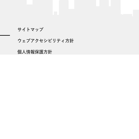
サイトマップ
ウェブアクセシビリティ方針
個人情報保護方針
個人情報の利用目的・お問い合わせ窓口
金融商品取引法に基づく広告などの表示
苦情相談窓口
反社会的勢力に対する基本方針
お客様本位の業務運営に関する方針
カスタマーハラスメントに対する基本方針